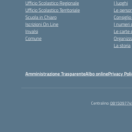
Ufficio Scolastico Regionale
I luoghi
Ufficio Scolastico Territoriale
Le perso
Scuola in Chiaro
Consiglio 
Iscrizioni On Line
I numeri 
Invalsi
Le carte 
Comune
Organizz
La storia
Amministrazione Trasparente
Albo online
Privacy Poli
Centralino:
081509774