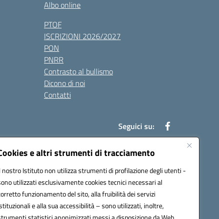
Albo online
PTOF
ISCRIZIONI 2026/2027
PON
PNRR
Contrasto al bullismo
Dicono di noi
Contatti
Seguici su:
Cookies e altri strumenti di tracciamento
Il nostro Istituto non utilizza strumenti di profilazione degli utenti -
7900q@pec.istruzione.it
sono utilizzati esclusivamente cookies tecnici necessari al
corretto funzionamento del sito, alla fruibilità dei servizi
istituzionali e alla sua accessibilità – sono utilizzati, inoltre,
strumenti statistici anonimizzati messi a disposizione da Web