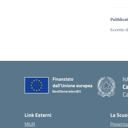
Pubblicat
Eccetto d
Is
Ca
Ca
— 
Link Esterni
La Scuo
MIUR
Presenta