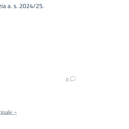
zia a. s. 2024/25.
0
inale –