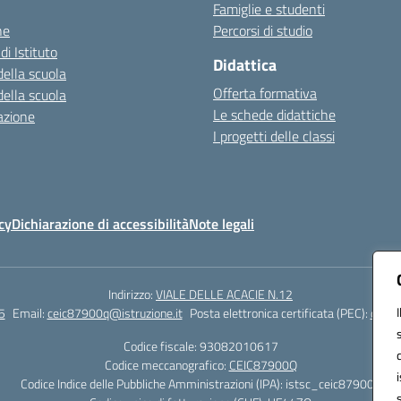
Famiglie e studenti
ne
Percorsi di studio
di Istituto
Didattica
della scuola
Offerta formativa
della scuola
Le schede didattiche
azione
I progetti delle classi
cy
Dichiarazione di accessibilità
Note legali
Indirizzo:
VIALE DELLE ACACIE N.12
5
Email:
ceic87900q@istruzione.it
Posta elettronica certificata (PEC):
ceic8
Codice fiscale: 93082010617
Codice meccanografico:
CEIC87900Q
Codice Indice delle Pubbliche Amministrazioni (IPA): istsc_ceic87900q