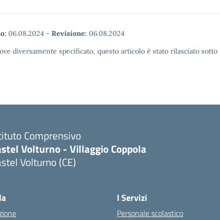
o:
06.08.2024
-
Revisione:
06.08.2024
ove diversamente specificato, questo articolo è stato rilasciato sott
tituto Comprensivo
stel Volturno - Villaggio Coppola
stel Volturno (CE)
Visita la pagina iniziale della scuola
la
I Servizi
zione
Personale scolastico