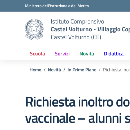
Vai ai contenuti
Vai al menu di navigazione
Vai al footer
Ministero dell'Istruzione e del Merito
Istituto Comprensivo
Castel Volturno - Villaggio Co
Castel Volturno (CE)
Scuola
Servizi
Novità
Didattica
Home
Novità
In Primo Piano
Richiesta ino
Richiesta inoltro 
vaccinale – alunni s