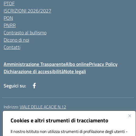
PTOF
ISCRIZIONI 2026/2027
PON
PNRR
Contrasto al bullismo
Dicono di noi
Contatti
Amministrazione Trasparente
Albo online
Privacy Policy
Dichiarazione di accessibilità
Note legali
Seguici su:
Indirizzo:
VIALE DELLE ACACIE N.12
Centralino:
0815097745
Email:
ceic87900q@istruzione.it
Posta elettronica certificata (PEC):
Cookies e altri strumenti di tracciamento
ceic87900q@pec.istruzione.it
Codice fiscale: 93082010617
Il nostro Istituto non utilizza strumenti di profilazione degli utenti -