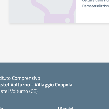
dettate dalla no
Dematerializzio
tituto Comprensivo
stel Volturno - Villaggio Coppola
stel Volturno (CE)
Visita la pagina iniziale della scuola
la
I Servizi