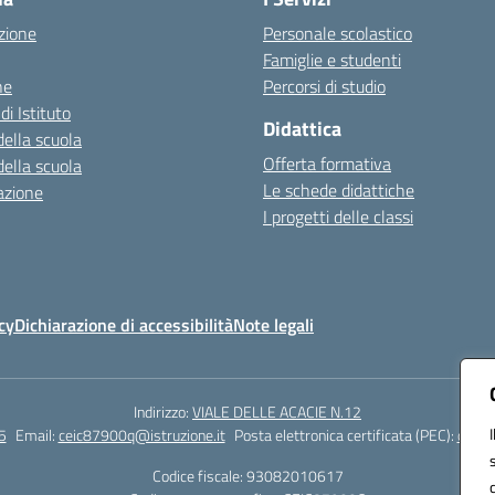
zione
Personale scolastico
Famiglie e studenti
ne
Percorsi di studio
di Istituto
Didattica
della scuola
Offerta formativa
della scuola
Le schede didattiche
azione
I progetti delle classi
cy
Dichiarazione di accessibilità
Note legali
Indirizzo:
VIALE DELLE ACACIE N.12
5
Email:
ceic87900q@istruzione.it
Posta elettronica certificata (PEC):
ceic8
Codice fiscale: 93082010617