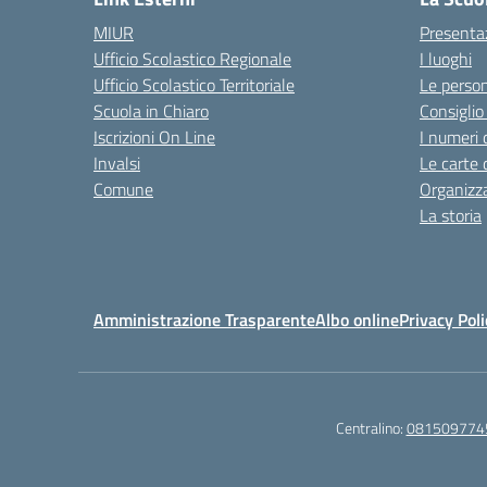
MIUR
Presenta
Ufficio Scolastico Regionale
I luoghi
Ufficio Scolastico Territoriale
Le perso
Scuola in Chiaro
Consiglio 
Iscrizioni On Line
I numeri 
Invalsi
Le carte 
Comune
Organizz
La storia
Amministrazione Trasparente
Albo online
Privacy Poli
Centralino:
081509774