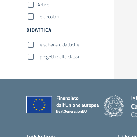
Articoli
Le circolari
DIDATTICA
Le schede didattiche
I progetti delle classi
Is
Ca
Ca
— 
Link Esterni
La Scuo