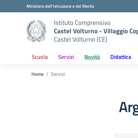
Vai ai contenuti
Vai al menu di navigazione
Vai al footer
Ministero dell'Istruzione e del Merito
Istituto Comprensivo
Castel Volturno - Villaggio Co
Castel Volturno (CE)
Scuola
Servizi
Novità
Didattica
Home
Servizi
Arg