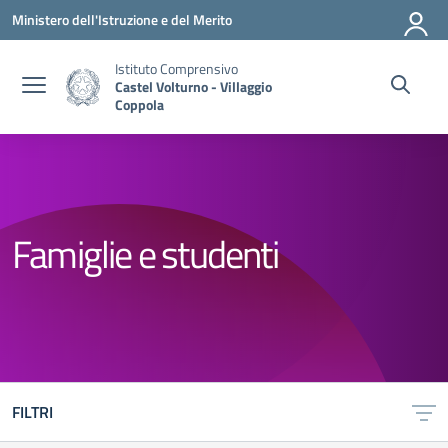
Vai ai contenuti
Vai al menu di navigazione
Vai al footer
Ministero dell'Istruzione e del Merito
Istituto Comprensivo
Castel Volturno - Villaggio
Coppola
Famiglie e studenti
FILTRI