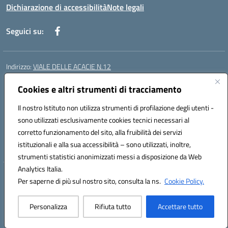
Dichiarazione di accessibilità
Note legali
Seguici su:
Indirizzo:
VIALE DELLE ACACIE N.12
Centralino:
0815097745
Email:
ceic87900q@istruzione.it
Posta elettronica certificata (PEC):
Cookies e altri strumenti di tracciamento
ceic87900q@pec.istruzione.it
Codice fiscale: 93082010617
Il nostro Istituto non utilizza strumenti di profilazione degli utenti -
Codice meccanografico:
CEIC87900Q
sono utilizzati esclusivamente cookies tecnici necessari al
Codice Indice delle Pubbliche Amministrazioni (IPA): istsc_ceic87900q
corretto funzionamento del sito, alla fruibilità dei servizi
Codice unico di fatturazione (CUF): UF44ZQ
istituzionali e alla sua accessibilità – sono utilizzati, inoltre,
strumenti statistici anonimizzati messi a disposizione da Web
Analytics Italia.
Hosting & Powered by 3D Solution S.r.l.
Per saperne di più sul nostro sito, consulta la ns.
Cookie Policy.
Concept & Design by Designers Italia
Personalizza
Rifiuta tutto
Accettare tutto