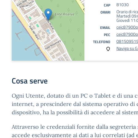
81030
CAP
Orario di ri
ORARI
Martedì 09
Giovedì 11:
ceic87900q@
EMAIL
ceic87900q@
PEC
08150951
TELEFONO
Naviga su 
Cosa serve
Ogni Utente, dotato di un PC o Tablet e di una 
internet, a prescindere dal sistema operativo di c
dispositivo, ha la possibilità di accedere al sistem
Attraverso le credenziali fornite dalla segreteria 
accede esclusivamente ai dati a lui correlati (ad 