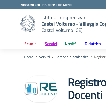
Vai ai contenuti
Vai al menu di navigazione
Vai al footer
Ministero dell'Istruzione e del Merito
Istituto Comprensivo
Castel Volturno - Villaggio Co
Castel Volturno (CE)
Scuola
Servizi
Novità
Didattica
Home
Servizi
Personale scolastico
Registr
Registro
Docenti