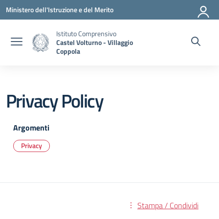
Vai ai contenuti
Vai al menu di navigazione
Vai al footer
Ministero dell'Istruzione e del Merito
Istituto Comprensivo
Castel Volturno - Villaggio
Coppola
Privacy Policy
Argomenti
Privacy
Stampa / Condividi