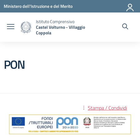
Vai ai contenuti
Vai al menu di navigazione
Vai al footer
Ministero dell'Istruzione e del Merito
Istituto Comprensivo
Castel Volturno - Villaggio
Coppola
PON
Stampa / Condividi