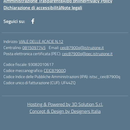
Amministrazione Trasparente
Albo online
Privacy Policy
Dichiarazione di accessibilità
Note legali
Seguici su:
Indirizzo:
VIALE DELLE ACACIE N.12
Centralino:
0815097745
Email:
ceic87900q@istruzione.it
Posta elettronica certificata (PEC):
ceic87900q@pec.istruzione.it
Codice fiscale: 93082010617
Codice meccanografico:
CEIC87900Q
Codice Indice delle Pubbliche Amministrazioni (IPA): istsc_ceic87900q
Codice unico di fatturazione (CUF): UF44ZQ
Hosting & Powered by 3D Solution S.r.l.
Concept & Design by Designers Italia