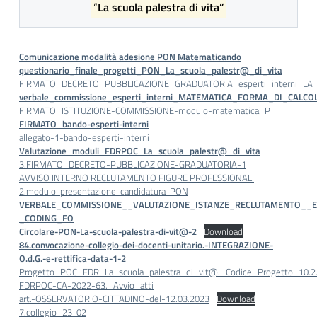
“
La scuola palestra di vita”
Comunicazione modalità adesione PON Matematicando
questionario_finale_progetti_PON_La_scuola_palestr@_di_vita
FIRMATO_DECRETO_PUBBLICAZIONE_GRADUATORIA_esperti_interni_
verbale_commissione_esperti_interni_MATEMATICA_FORMA_DI_CALCO
FIRMATO_ISTITUZIONE-COMMISSIONE-modulo-matematica_P
FIRMATO_bando-esperti-interni
allegato-1-bando-esperti-interni
Valutazione_moduli_FDRPOC_La_scuola_palestr@_di_vita
3.FIRMATO_DECRETO-PUBBLICAZIONE-GRADUATORIA-1
AVVISO INTERNO RECLUTAMENTO FIGURE PROFESSIONALI
2.modulo-presentazione-candidatura-PON
VERBALE_COMMISSIONE__VALUTAZIONE_ISTANZE_RECLUTAMENTO__
_CODING_FO
Circolare-PON-La-scuola-palestra-di-vit@-2
Download
84.convocazione-collegio-dei-docenti-unitario.-INTEGRAZIONE-
O.d.G.-e-rettifica-data-1-2
Progetto_POC_FDR_La_scuola_palestra_di_vit@._Codice_Progetto_10.2
FDRPOC-CA-2022-63._Avvio_atti
art.-OSSERVATORIO-CITTADINO-del-12.03.2023
Download
7.collegio_23-02