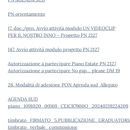
PN orientamento
17. doc./gen. Avvio attività modulo UN VIDEOCLIP
PER IL NOSTRO INNO – Progetto PN 2127
147. Avvio attività modulo progetto PN 2127
Autorizzazione a partecipare Piano Estate PN 2127
Autorizzazione a partecipare No gap… please DM 19
26. Modalità di adesione PON Agenda sud Allegato
AGENDA SUD
piano_1091020_00169_CEIC87900Q_20240219224209
timbrato_FIRMATO_5.PUBBLICAZIONE_GRADUATORI
timbrato_verbale_commissione