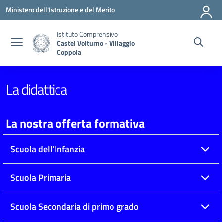
Vai ai contenuti
Vai al menu di navigazione
Vai al footer
Ministero dell'Istruzione e del Merito
Istituto Comprensivo
Castel Volturno - Villaggio
Coppola
La didattica
La nostra offerta formativa
Scuola dell'Infanzia
Scuola Primaria
Scuola Secondaria di primo grado