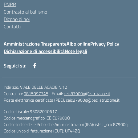
PNRR
Contrasto al bullismo
Dicono di noi
Contatti
Amministrazione Trasparente
Albo online
Privacy Policy
Dichiarazione di accessibilità
Note legali
Seguici su:
Indirizzo:
VIALE DELLE ACACIE N.12
Centralino:
0815097745
Email:
ceic87900q@istruzione.it
Posta elettronica certificata (PEC):
ceic87900q@pec.istruzione.it
Codice fiscale: 93082010617
Codice meccanografico:
CEIC87900Q
Codice Indice delle Pubbliche Amministrazioni (IPA): istsc_ceic87900q
Codice unico di fatturazione (CUF): UF44ZQ