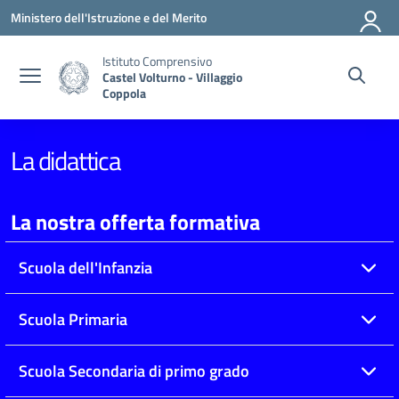
Vai ai contenuti
Vai al menu di navigazione
Vai al footer
Ministero dell'Istruzione e del Merito
Istituto Comprensivo
Castel Volturno - Villaggio
Coppola
La didattica
La nostra offerta formativa
Scuola dell'Infanzia
Scuola Primaria
Scuola Secondaria di primo grado