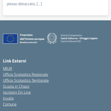
plesso distaccato, […]
Istituto Comprensivo
Castel Volturno - Villaggio Coppola
Castel Volturno (CE)
— Visita la pagina iniziale della scuola
Link Esterni
MIUR
Ufficio Scolastico Regionale
Ufficio Scolastico Territoriale
Scuola in Chiaro
Iscrizioni On Line
Invalsi
Comune