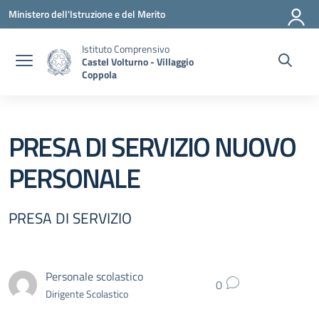
Vai ai contenuti
Vai al menu di navigazione
Vai al footer
Ministero dell'Istruzione e del Merito
Istituto Comprensivo
Castel Volturno - Villaggio
Coppola
PRESA DI SERVIZIO NUOVO
PERSONALE
PRESA DI SERVIZIO
Personale scolastico
0
Dirigente Scolastico