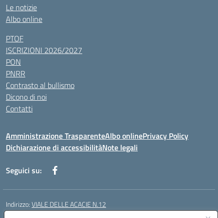
Le notizie
Albo online
PTOF
ISCRIZIONI 2026/2027
PON
PNRR
Contrasto al bullismo
Dicono di noi
Contatti
Amministrazione Trasparente
Albo online
Privacy Policy
Dichiarazione di accessibilità
Note legali
Seguici su:
Indirizzo:
VIALE DELLE ACACIE N.12
Centralino:
0815097745
Email:
ceic87900q@istruzione.it