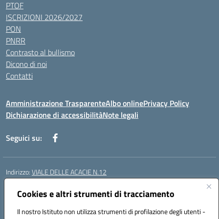
PTOF
ISCRIZIONI 2026/2027
PON
PNRR
Contrasto al bullismo
Dicono di noi
Contatti
Amministrazione Trasparente
Albo online
Privacy Policy
Dichiarazione di accessibilità
Note legali
Seguici su:
Indirizzo:
VIALE DELLE ACACIE N.12
Centralino:
0815097745
Email:
ceic87900q@istruzione.it
Posta elettronica certificata (PEC):
Cookies e altri strumenti di tracciamento
ceic87900q@pec.istruzione.it
Codice fiscale: 93082010617
Il nostro Istituto non utilizza strumenti di profilazione degli utenti -