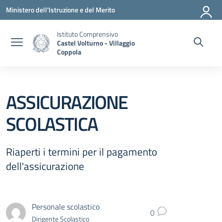
Vai ai contenuti
Vai al menu di navigazione
Vai al footer
Ministero dell'Istruzione e del Merito
Istituto Comprensivo
Castel Volturno - Villaggio
Coppola
ASSICURAZIONE
SCOLASTICA
Riaperti i termini per il pagamento
dell'assicurazione
Personale scolastico
0
Dirigente Scolastico