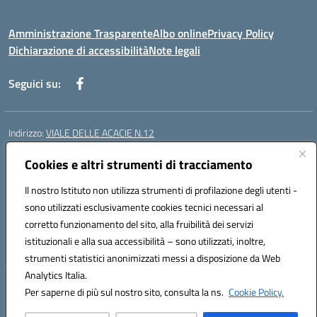
Amministrazione Trasparente
Albo online
Privacy Policy
Dichiarazione di accessibilità
Note legali
Seguici su:
Indirizzo:
VIALE DELLE ACACIE N.12
Centralino:
0815097745
Email:
ceic87900q@istruzione.it
Posta elettronica certificata (PEC):
Cookies e altri strumenti di tracciamento
ceic87900q@pec.istruzione.it
Codice fiscale: 93082010617
Il nostro Istituto non utilizza strumenti di profilazione degli utenti -
Codice meccanografico:
CEIC87900Q
sono utilizzati esclusivamente cookies tecnici necessari al
Codice Indice delle Pubbliche Amministrazioni (IPA): istsc_ceic87900q
corretto funzionamento del sito, alla fruibilità dei servizi
Codice unico di fatturazione (CUF): UF44ZQ
istituzionali e alla sua accessibilità – sono utilizzati, inoltre,
strumenti statistici anonimizzati messi a disposizione da Web
Analytics Italia.
Hosting & Powered by 3D Solution S.r.l.
Per saperne di più sul nostro sito, consulta la ns.
Cookie Policy.
Concept & Design by Designers Italia