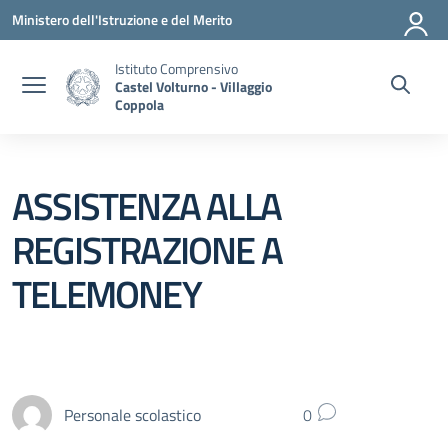
Vai ai contenuti
Vai al menu di navigazione
Vai al footer
Ministero dell'Istruzione e del Merito
Istituto Comprensivo
Castel Volturno - Villaggio
Coppola
ASSISTENZA ALLA
REGISTRAZIONE A
TELEMONEY
Personale scolastico
0