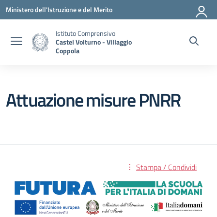
Vai ai contenuti
Vai al menu di navigazione
Vai al footer
Ministero dell'Istruzione e del Merito
Istituto Comprensivo
Castel Volturno - Villaggio
Coppola
Attuazione misure PNRR
Stampa / Condividi