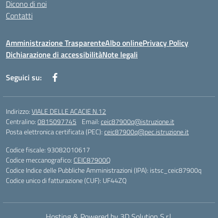
Dicono di noi
Contatti
Amministrazione Trasparente
Albo online
Privacy Policy
Dichiarazione di accessibilità
Note legali
Seguici su:
Indirizzo:
VIALE DELLE ACACIE N.12
Centralino:
0815097745
Email:
ceic87900q@istruzione.it
Posta elettronica certificata (PEC):
ceic87900q@pec.istruzione.it
Codice fiscale: 93082010617
Codice meccanografico:
CEIC87900Q
Codice Indice delle Pubbliche Amministrazioni (IPA): istsc_ceic87900q
Codice unico di fatturazione (CUF): UF44ZQ
Hosting & Powered by 3D Solution S.r.l.