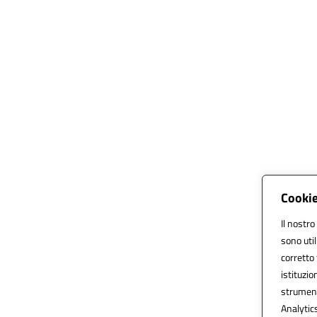
Cookie
Il nostro
sono uti
corretto 
istituzio
strument
Analytics