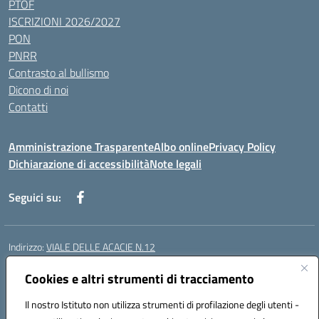
PTOF
ISCRIZIONI 2026/2027
PON
PNRR
Contrasto al bullismo
Dicono di noi
Contatti
Amministrazione Trasparente
Albo online
Privacy Policy
Dichiarazione di accessibilità
Note legali
Seguici su:
Indirizzo:
VIALE DELLE ACACIE N.12
Centralino:
0815097745
Email:
ceic87900q@istruzione.it
Posta elettronica certificata (PEC):
Cookies e altri strumenti di tracciamento
ceic87900q@pec.istruzione.it
Codice fiscale: 93082010617
Il nostro Istituto non utilizza strumenti di profilazione degli utenti -
Codice meccanografico:
CEIC87900Q