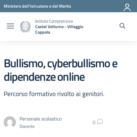
Vai ai contenuti
Vai al menu di navigazione
Vai al footer
Ministero dell'Istruzione e del Merito
Istituto Comprensivo
Castel Volturno - Villaggio
Coppola
Bullismo, cyberbullismo e
dipendenze online
Percorso formativo rivolto ai genitori.
Personale scolastico
0
Docente