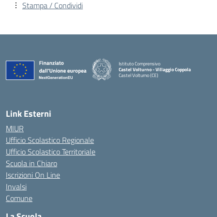
Stampa / Condividi
Istituto Comprensivo
Castel Volturno - Villaggio Coppola
Castel Volturno (CE)
— Visita la pagina iniziale della scuola
Link Esterni
MIUR
Ufficio Scolastico Regionale
Ufficio Scolastico Territoriale
Scuola in Chiaro
Iscrizioni On Line
Invalsi
Comune
La Scuola