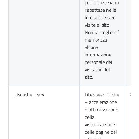
preferenze siano
rispettate nelle
loro successive
visite al sito.
Non raccoglie né
memorizza
alcuna
informazione
personale dei
visitatori del
sito.
_lscache_vary
LiteSpeed Cache
2 gio
– accelerazione
e ottimizzazione
della
visualizzazione
delle pagine del