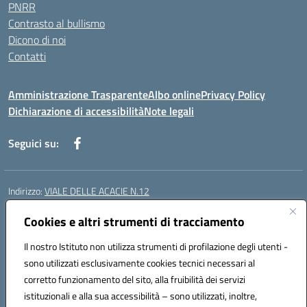
PNRR
Contrasto al bullismo
Dicono di noi
Contatti
Amministrazione Trasparente
Albo online
Privacy Policy
Dichiarazione di accessibilità
Note legali
Seguici su:
Indirizzo:
VIALE DELLE ACACIE N.12
Centralino:
0815097745
Email:
ceic87900q@istruzione.it
Posta elettronica certificata (PEC):
Cookies e altri strumenti di tracciamento
ceic87900q@pec.istruzione.it
Codice fiscale: 93082010617
Il nostro Istituto non utilizza strumenti di profilazione degli utenti -
Codice meccanografico:
CEIC87900Q
sono utilizzati esclusivamente cookies tecnici necessari al
Codice Indice delle Pubbliche Amministrazioni (IPA): istsc_ceic87900q
corretto funzionamento del sito, alla fruibilità dei servizi
Codice unico di fatturazione (CUF): UF44ZQ
istituzionali e alla sua accessibilità – sono utilizzati, inoltre,