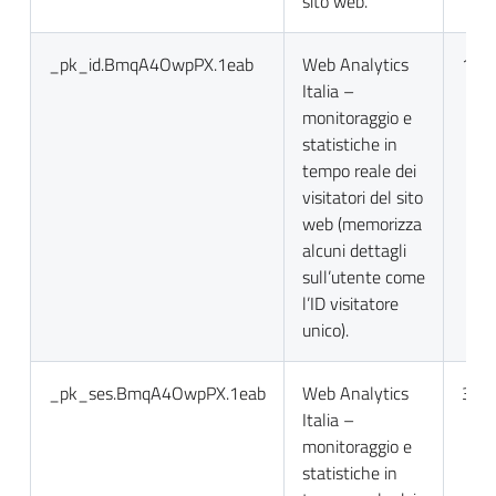
sito web.
_pk_id.BmqA4OwpPX.1eab
Web Analytics
13 m
Italia –
monitoraggio e
statistiche in
tempo reale dei
visitatori del sito
web (memorizza
alcuni dettagli
sull’utente come
l’ID visitatore
unico).
_pk_ses.BmqA4OwpPX.1eab
Web Analytics
30 m
Italia –
monitoraggio e
statistiche in