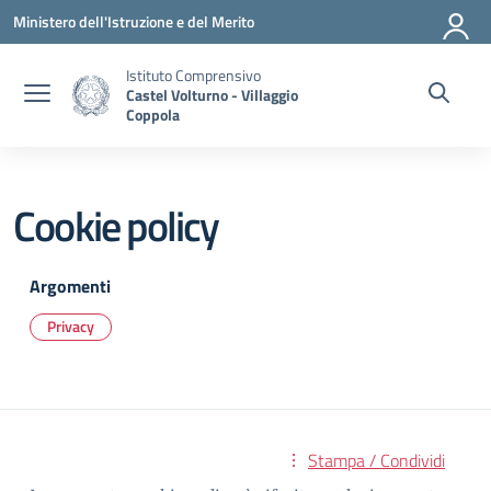
Vai ai contenuti
Vai al menu di navigazione
Vai al footer
Ministero dell'Istruzione e del Merito
Istituto Comprensivo
Castel Volturno - Villaggio
Coppola
Cookie policy
Argomenti
Privacy
Stampa / Condividi