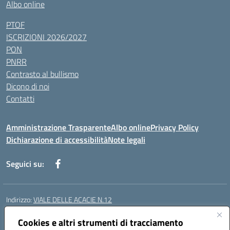
Albo online
PTOF
ISCRIZIONI 2026/2027
PON
PNRR
Contrasto al bullismo
Dicono di noi
Contatti
Amministrazione Trasparente
Albo online
Privacy Policy
Dichiarazione di accessibilità
Note legali
Seguici su:
Indirizzo:
VIALE DELLE ACACIE N.12
Centralino:
0815097745
Email:
ceic87900q@istruzione.it
Posta elettronica certificata (PEC):
Cookies e altri strumenti di tracciamento
ceic87900q@pec.istruzione.it