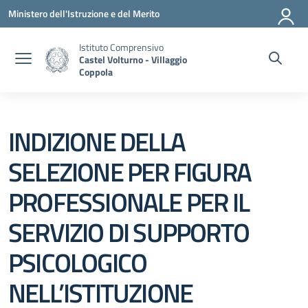
Vai ai contenuti
Vai al menu di navigazione
Vai al footer
Ministero dell'Istruzione e del Merito
Istituto Comprensivo
Castel Volturno - Villaggio
Coppola
INDIZIONE DELLA
SELEZIONE PER FIGURA
PROFESSIONALE PER IL
SERVIZIO DI SUPPORTO
PSICOLOGICO
NELL’ISTITUZIONE