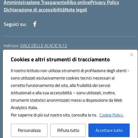
Amministrazione Trasparente
Albo online
Privacy Policy
Dichiarazione di accessibilità
Note legali
Seguici su:
Indirizzo:
VIALE DELLE ACACIE N.12
Centralino:
0815097745
Email:
ceic87900q@istruzione.it
Posta elettronica certificata (PEC):
Cookies e altri strumenti di tracciamento
ceic87900q@pec.istruzione.it
Codice fiscale: 93082010617
Il nostro Istituto non utilizza strumenti di profilazione degli utenti -
Codice meccanografico:
CEIC87900Q
sono utilizzati esclusivamente cookies tecnici necessari al
Codice Indice delle Pubbliche Amministrazioni (IPA): istsc_ceic87900q
corretto funzionamento del sito, alla fruibilità dei servizi
Codice unico di fatturazione (CUF): UF44ZQ
istituzionali e alla sua accessibilità – sono utilizzati, inoltre,
strumenti statistici anonimizzati messi a disposizione da Web
Analytics Italia.
Hosting & Powered by 3D Solution S.r.l.
Per saperne di più sul nostro sito, consulta la ns.
Cookie Policy.
Concept & Design by Designers Italia
Personalizza
Rifiuta tutto
Accettare tutto