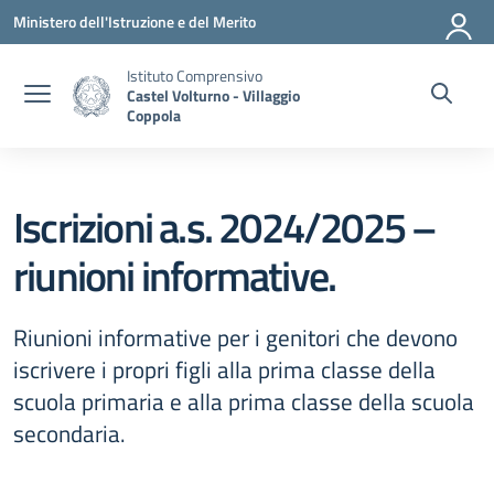
Vai ai contenuti
Vai al menu di navigazione
Vai al footer
Ministero dell'Istruzione e del Merito
Istituto Comprensivo
Castel Volturno - Villaggio
Coppola
Iscrizioni a.s. 2024/2025 –
riunioni informative.
Riunioni informative per i genitori che devono
iscrivere i propri figli alla prima classe della
scuola primaria e alla prima classe della scuola
secondaria.