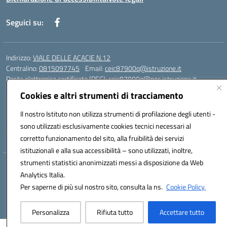
Seguici su:
Indirizzo:
VIALE DELLE ACACIE N.12
Centralino:
0815097745
Email:
ceic87900q@istruzione.it
Posta elettronica certificata (PEC):
ceic87900q@pec.istruzione.it
Cookies e altri strumenti di tracciamento
Codice fiscale: 93082010617
Codice meccanografico:
CEIC87900Q
Il nostro Istituto non utilizza strumenti di profilazione degli utenti -
Codice Indice delle Pubbliche Amministrazioni (IPA): istsc_ceic87900q
sono utilizzati esclusivamente cookies tecnici necessari al
Codice unico di fatturazione (CUF): UF44ZQ
corretto funzionamento del sito, alla fruibilità dei servizi
istituzionali e alla sua accessibilità – sono utilizzati, inoltre,
strumenti statistici anonimizzati messi a disposizione da Web
Hosting & Powered by 3D Solution S.r.l.
Analytics Italia.
Concept & Design by Designers Italia
Per saperne di più sul nostro sito, consulta la ns.
Cookie Policy.
Personalizza
Rifiuta tutto
Accettare tutto