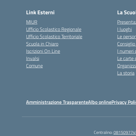
Link Esterni
La Scuo
MIUR
Presenta
Ufficio Scolastico Regionale
I luoghi
Ufficio Scolastico Territoriale
Le perso
Scuola in Chiaro
Consiglio 
Iscrizioni On Line
I numeri 
Invalsi
Le carte 
Comune
Organizz
La storia
Amministrazione Trasparente
Albo online
Privacy Poli
Centralino:
081509774