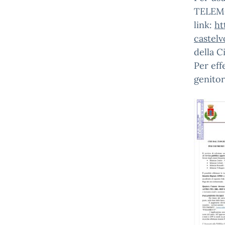
TELEMO
link:
ht
castelv
della C
Per eff
genitor