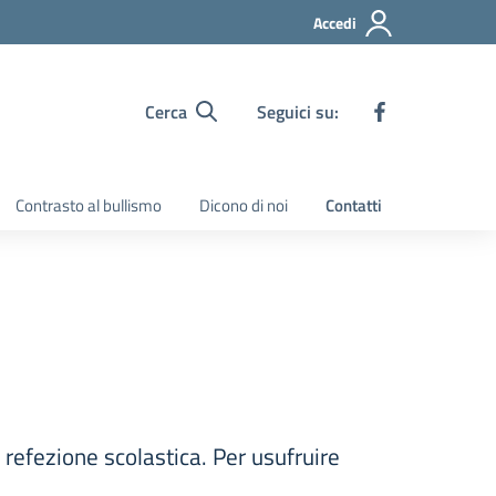
Accedi
Cerca
Seguici su:
Contrasto al bullismo
Dicono di noi
Contatti
 refezione scolastica. Per usufruire