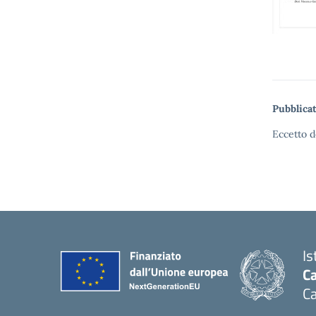
Pubblicat
Eccetto d
Is
Ca
Ca
— 