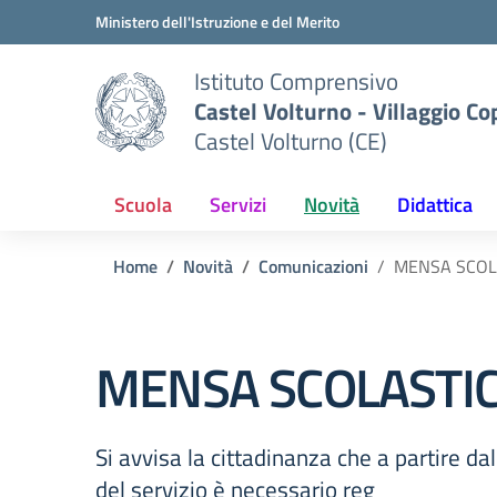
Vai ai contenuti
Vai al menu di navigazione
Vai al footer
Ministero dell'Istruzione e del Merito
Istituto Comprensivo
Castel Volturno - Villaggio Co
Castel Volturno (CE)
Scuola
Servizi
Novità
Didattica
Home
Novità
Comunicazioni
MENSA SCOLA
MENSA SCOLASTICA
Si avvisa la cittadinanza che a partire da
del servizio è necessario reg