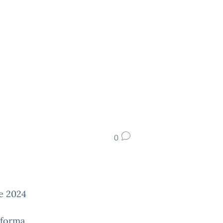
0
re 2024
taforma