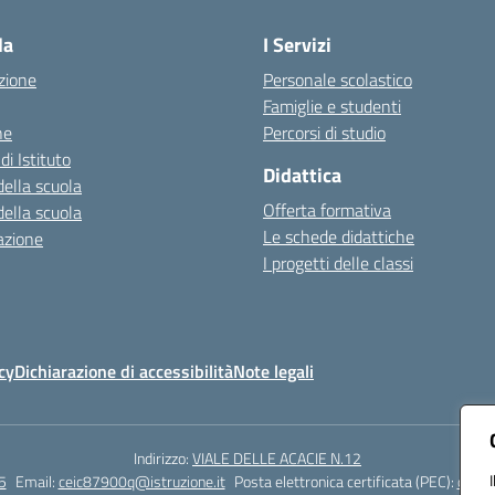
la
I Servizi
zione
Personale scolastico
Famiglie e studenti
ne
Percorsi di studio
di Istituto
Didattica
della scuola
Offerta formativa
della scuola
Le schede didattiche
azione
I progetti delle classi
cy
Dichiarazione di accessibilità
Note legali
Indirizzo:
VIALE DELLE ACACIE N.12
5
Email:
ceic87900q@istruzione.it
Posta elettronica certificata (PEC):
ceic8