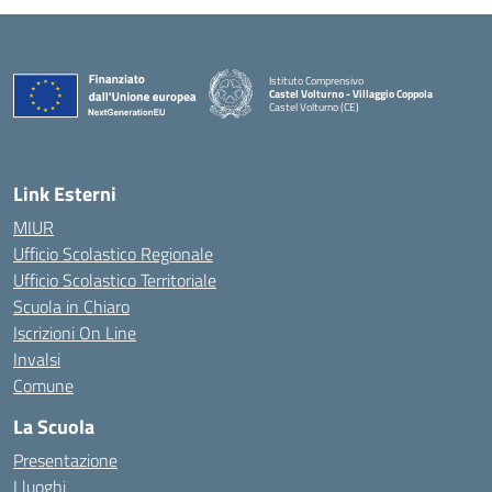
Istituto Comprensivo
Castel Volturno - Villaggio Coppola
Castel Volturno (CE)
— Visita la pagina iniziale della scuola
Link Esterni
MIUR
Ufficio Scolastico Regionale
Ufficio Scolastico Territoriale
Scuola in Chiaro
Iscrizioni On Line
Invalsi
Comune
La Scuola
Presentazione
I luoghi