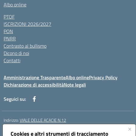
Albo online
PTOF
ISCRIZIONI 2026/2027
PON
PNRR
Contrasto al bullismo
Dicono di noi
Contatti
Amministrazione Trasparente
Albo online
Privacy Policy
Dichiarazione di accessibilità
Note legali
Seguici su:
Indirizzo:
VIALE DELLE ACACIE N.12
Centralino:
0815097745
Email:
ceic87900q@istruzione.it
Posta elettronica certificata (PEC):
Cookies e altri strumenti di tracciamento
ceic87900q@pec.istruzione.it