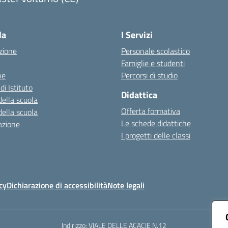
Visita la pagina iniziale della scuola
la
I Servizi
zione
Personale scolastico
Famiglie e studenti
ne
Percorsi di studio
di Istituto
Didattica
della scuola
Offerta formativa
della scuola
Le schede didattiche
azione
I progetti delle classi
cy
Dichiarazione di accessibilità
Note legali
Indirizzo:
VIALE DELLE ACACIE N.12