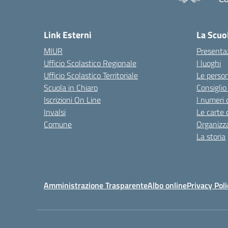
— 
Link Esterni
La Scuo
MIUR
Presenta
Ufficio Scolastico Regionale
I luoghi
Ufficio Scolastico Territoriale
Le perso
Scuola in Chiaro
Consiglio 
Iscrizioni On Line
I numeri 
Invalsi
Le carte 
Comune
Organizz
La storia
Amministrazione Trasparente
Albo online
Privacy Poli