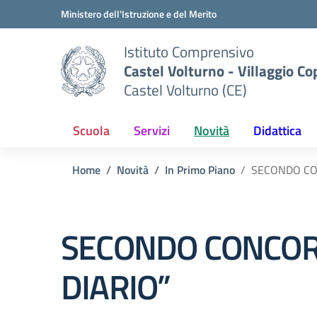
Vai ai contenuti
Vai al menu di navigazione
Vai al footer
Ministero dell'Istruzione e del Merito
Istituto Comprensivo
Castel Volturno - Villaggio Co
Castel Volturno (CE)
Scuola
Servizi
Novità
Didattica
Home
Novità
In Primo Piano
SECONDO CON
SECONDO CONCORS
DIARIO”