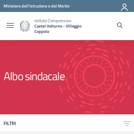
Vai ai contenuti
Vai al menu di navigazione
Vai al footer
Ministero dell'Istruzione e del Merito
Istituto Comprensivo
Castel Volturno - Villaggio
Coppola
Albo sindacale
FILTRI