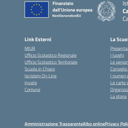
Is
Ca
Ca
— 
Link Esterni
La Scuo
MIUR
Presenta
Ufficio Scolastico Regionale
I luoghi
Ufficio Scolastico Territoriale
Le perso
Scuola in Chiaro
Consiglio 
Iscrizioni On Line
I numeri 
Invalsi
Le carte 
Comune
Organizz
La storia
Amministrazione Trasparente
Albo online
Privacy Poli