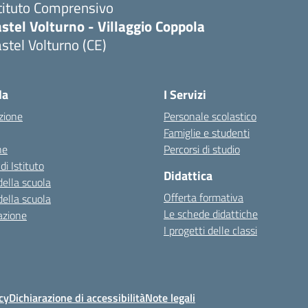
tituto Comprensivo
stel Volturno - Villaggio Coppola
stel Volturno (CE)
Visita la pagina iniziale della scuola
la
I Servizi
zione
Personale scolastico
Famiglie e studenti
ne
Percorsi di studio
di Istituto
Didattica
della scuola
Offerta formativa
della scuola
Le schede didattiche
azione
I progetti delle classi
cy
Dichiarazione di accessibilità
Note legali