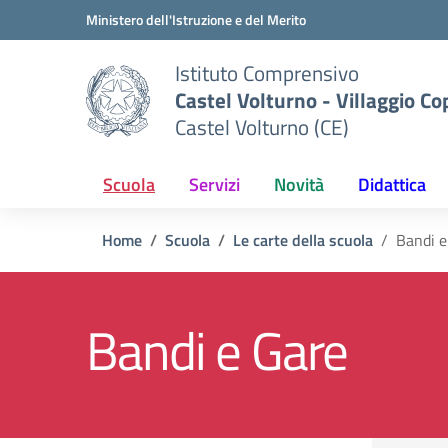
Vai ai contenuti
Vai al menu di navigazione
Vai al footer
Ministero dell'Istruzione e del Merito
Istituto Comprensivo
Castel Volturno - Villaggio Co
Castel Volturno (CE)
Scuola
Servizi
Novità
Didattica
Home
Scuola
Le carte della scuola
Bandi e
Bandi e Gare