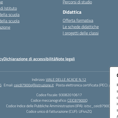
ne
Percorsi di studio
di Istituto
Didattica
della scuola
Offerta formativa
della scuola
Le schede didattiche
azione
I progetti delle classi
cy
Dichiarazione di accessibilità
Note legali
Indirizzo:
VIALE DELLE ACACIE N.12
5
Email:
ceic87900q@istruzione.it
Posta elettronica certificata (PEC):
ceic8
Codice fiscale: 93082010617
Codice meccanografico:
CEIC87900Q
Codice Indice delle Pubbliche Amministrazioni (IPA): istsc_ceic87900q
Codice unico di fatturazione (CUF): UF44ZQ