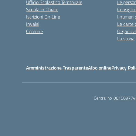
Ufficio Scolastico Territoriale
Le perso
Scuola in Chiaro
Consiglio 
Iscrizioni On Line
I numeri 
Invalsi
Le carte 
Comune
Organizz
La storia
Amministrazione Trasparente
Albo online
Privacy Poli
Centralino:
081509774