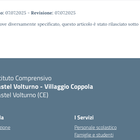
o:
07.07.2025
-
Revisione:
07.07.2025
ove diversamente specificato, questo articolo è stato rilasciato sott
tituto Comprensivo
stel Volturno - Villaggio Coppola
stel Volturno (CE)
Visita la pagina iniziale della scuola
la
I Servizi
zione
Personale scolastico
Famiglie e studenti