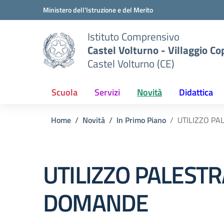
Vai ai contenuti
Vai al menu di navigazione
Vai al footer
Ministero dell'Istruzione e del Merito
Istituto Comprensivo
Castel Volturno - Villaggio Co
Castel Volturno (CE)
Scuola
Servizi
Novità
Didattica
Home
Novità
In Primo Piano
UTILIZZO PA
UTILIZZO PALESTR
DOMANDE