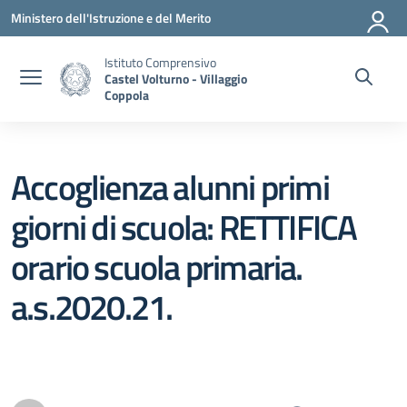
Vai ai contenuti
Vai al menu di navigazione
Vai al footer
Ministero dell'Istruzione e del Merito
Istituto Comprensivo
Castel Volturno - Villaggio
Coppola
Accoglienza alunni primi
giorni di scuola: RETTIFICA
orario scuola primaria.
a.s.2020.21.