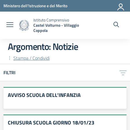
Vai ai contenuti
Vai al menu di navigazione
Vai al footer
Ministero dell'Istruzione e del Merito
Istituto Comprensivo
Castel Volturno - Villaggio
Coppola
Argomento: Notizie
Stampa / Condividi
FILTRI
AVVISO SCUOLA DELL’INFANZIA
CHIUSURA SCUOLA GIORNO 18/01/23