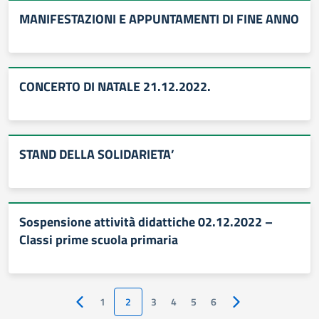
MANIFESTAZIONI E APPUNTAMENTI DI FINE ANNO
CONCERTO DI NATALE 21.12.2022.
STAND DELLA SOLIDARIETA’
Sospensione attività didattiche 02.12.2022 –
Classi prime scuola primaria
1
2
3
4
5
6
Pagina precedente
Pagina successiva