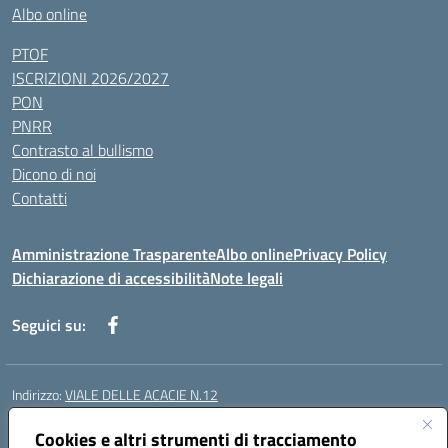
Albo online
PTOF
ISCRIZIONI 2026/2027
PON
PNRR
Contrasto al bullismo
Dicono di noi
Contatti
Amministrazione Trasparente
Albo online
Privacy Policy
Dichiarazione di accessibilità
Note legali
Seguici su:
Indirizzo:
VIALE DELLE ACACIE N.12
Centralino:
0815097745
Email:
ceic87900q@istruzione.it
Posta elettronica certificata (PEC):
Cookies e altri strumenti di tracciamento
ceic87900q@pec.istruzione.it