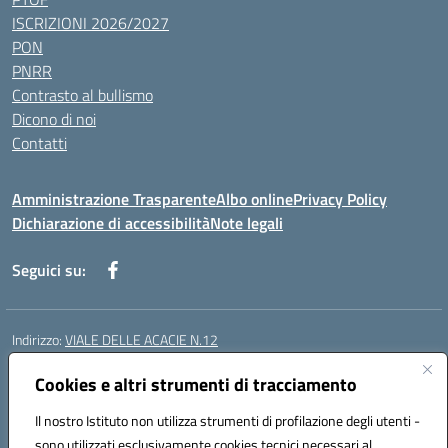
ISCRIZIONI 2026/2027
PON
PNRR
Contrasto al bullismo
Dicono di noi
Contatti
Amministrazione Trasparente
Albo online
Privacy Policy
Dichiarazione di accessibilità
Note legali
Seguici su:
Indirizzo:
VIALE DELLE ACACIE N.12
Centralino:
0815097745
Email:
ceic87900q@istruzione.it
Posta elettronica certificata (PEC):
Cookies e altri strumenti di tracciamento
ceic87900q@pec.istruzione.it
Codice fiscale: 93082010617
Il nostro Istituto non utilizza strumenti di profilazione degli utenti -
Codice meccanografico:
CEIC87900Q
sono utilizzati esclusivamente cookies tecnici necessari al