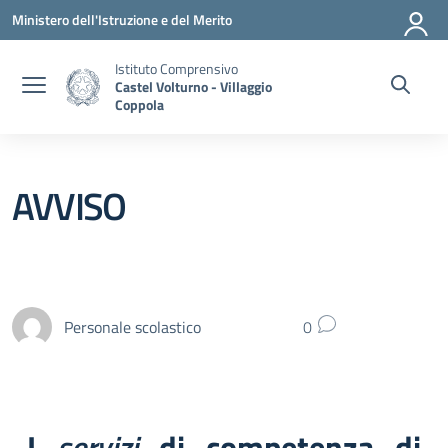
Vai ai contenuti
Vai al menu di navigazione
Vai al footer
Ministero dell'Istruzione e del Merito
Istituto Comprensivo
Castel Volturno - Villaggio
Coppola
AVVISO
Personale scolastico
0
I
servizi
di competenza di