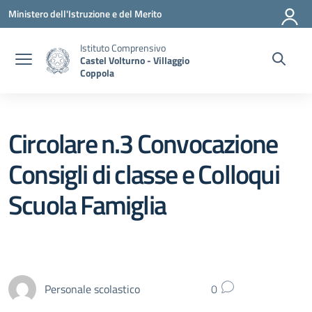
Vai ai contenuti
Vai al menu di navigazione
Vai al footer
Ministero dell'Istruzione e del Merito
Istituto Comprensivo
Castel Volturno - Villaggio
Coppola
Circolare n.3 Convocazione
Consigli di classe e Colloqui
Scuola Famiglia
Personale scolastico
0