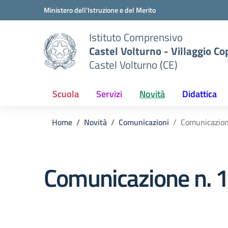
Vai ai contenuti
Vai al menu di navigazione
Vai al footer
Ministero dell'Istruzione e del Merito
Istituto Comprensivo
Castel Volturno - Villaggio Co
Castel Volturno (CE)
Scuola
Servizi
Novità
Didattica
Home
Novità
Comunicazioni
Comunicazione
Comunicazione n. 15