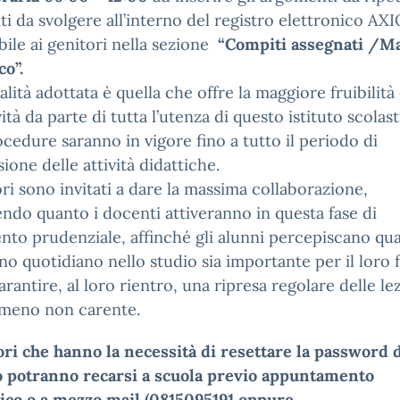
ti da svolgere all’interno del registro elettronico AX
bile ai genitori nella sezione
“Compiti assegnati /Ma
co”.
lità adottata è quella che offre la maggiore fruibilità
vità da parte di tutta l’utenza di questo istituto scolast
ocedure saranno in vigore fino a tutto il periodo di
ione delle attività didattiche.
ori sono invitati a dare la massima collaborazione,
ndo quanto i docenti attiveranno in questa fase di
nto prudenziale, affinché gli alunni percepiscano qu
no quotidiano nello studio sia importante per il loro 
arantire, al loro rientro, una ripresa regolare delle le
meno non carente.
ori che hanno la necessità di resettare la password 
o potranno recarsi a scuola previo appuntamento
nico o a mezzo mail (0815095191 oppure