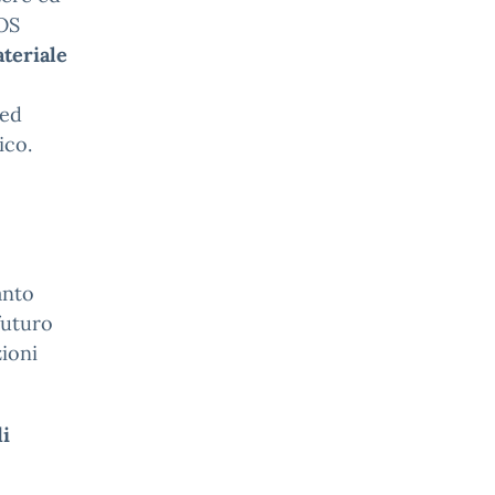
IOS
teriale
 ed
ico.
anto
futuro
zioni
di