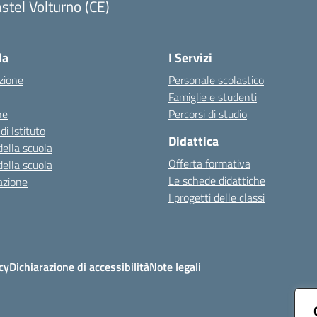
stel Volturno (CE)
Visita la pagina iniziale della scuola
la
I Servizi
zione
Personale scolastico
Famiglie e studenti
ne
Percorsi di studio
di Istituto
Didattica
della scuola
Offerta formativa
della scuola
Le schede didattiche
azione
I progetti delle classi
cy
Dichiarazione di accessibilità
Note legali