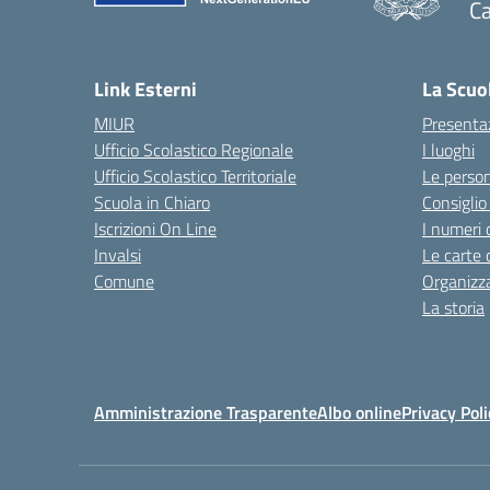
Ca
— 
Link Esterni
La Scuo
MIUR
Presenta
Ufficio Scolastico Regionale
I luoghi
Ufficio Scolastico Territoriale
Le perso
Scuola in Chiaro
Consiglio 
Iscrizioni On Line
I numeri 
Invalsi
Le carte 
Comune
Organizz
La storia
Amministrazione Trasparente
Albo online
Privacy Poli