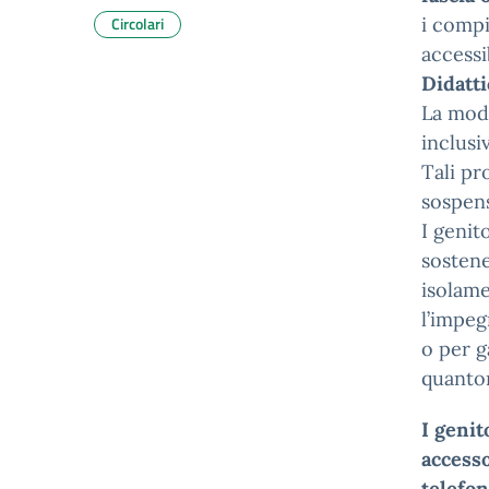
Circolari
i compi
accessi
Didatti
La moda
inclusi
Tali pr
sospens
I genit
sostene
isolame
l’impeg
o per g
quanto
I genit
access
telefo