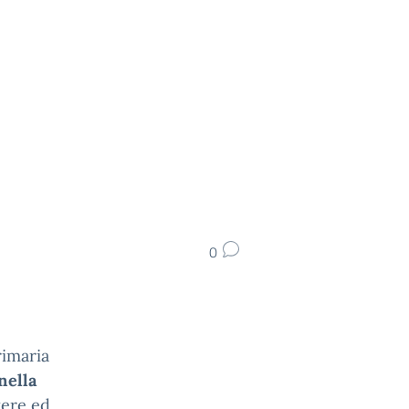
0
rimaria
nella
tere ed