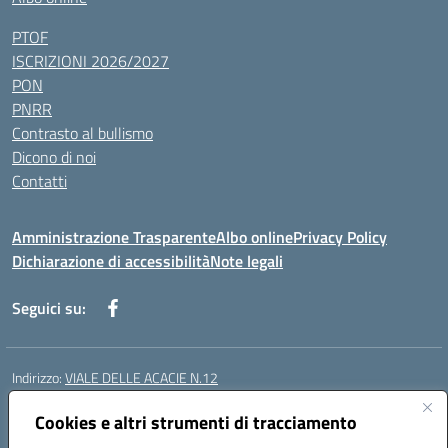
PTOF
ISCRIZIONI 2026/2027
PON
PNRR
Contrasto al bullismo
Dicono di noi
Contatti
Amministrazione Trasparente
Albo online
Privacy Policy
Dichiarazione di accessibilità
Note legali
Seguici su:
Indirizzo:
VIALE DELLE ACACIE N.12
Centralino:
0815097745
Email:
ceic87900q@istruzione.it
Posta elettronica certificata (PEC):
Cookies e altri strumenti di tracciamento
ceic87900q@pec.istruzione.it