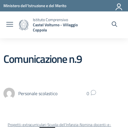
Vai ai contenuti
Vai al menu di navigazione
Vai al footer
Ministero dell'Istruzione e del Merito
Istituto Comprensivo
Castel Volturno - Villaggio
Coppola
Comunicazione n.9
Personale scolastico
0
Progetti-extracurriculari-Scuola-dell’Infanzia-Nomina-docenti-e-