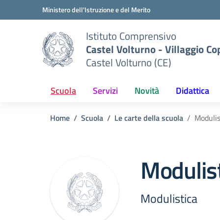
Vai ai contenuti
Vai al menu di navigazione
Vai al footer
Ministero dell'Istruzione e del Merito
Istituto Comprensivo
Castel Volturno - Villaggio Co
Castel Volturno (CE)
Scuola
Servizi
Novità
Didattica
Home
Scuola
Le carte della scuola
Modulis
Modulis
Modulistica