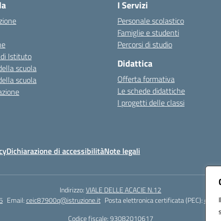
la
I Servizi
zione
Personale scolastico
Famiglie e studenti
ne
Percorsi di studio
di Istituto
Didattica
della scuola
Offerta formativa
della scuola
Le schede didattiche
azione
I progetti delle classi
cy
Dichiarazione di accessibilità
Note legali
Indirizzo:
VIALE DELLE ACACIE N.12
5
Email:
ceic87900q@istruzione.it
Posta elettronica certificata (PEC):
ceic8
Codice fiscale: 93082010617