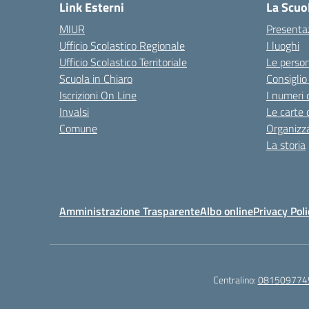
Link Esterni
La Scuo
MIUR
Presenta
Ufficio Scolastico Regionale
I luoghi
Ufficio Scolastico Territoriale
Le perso
Scuola in Chiaro
Consiglio 
Iscrizioni On Line
I numeri 
Invalsi
Le carte 
Comune
Organizz
La storia
Amministrazione Trasparente
Albo online
Privacy Poli
Centralino:
081509774