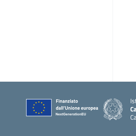
Is
Ca
Ca
— 