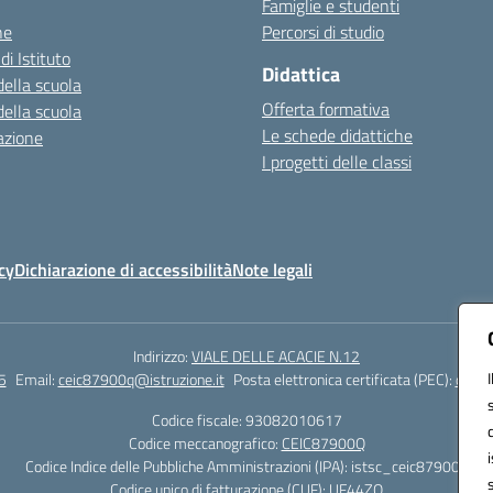
Famiglie e studenti
ne
Percorsi di studio
di Istituto
Didattica
della scuola
Offerta formativa
della scuola
Le schede didattiche
azione
I progetti delle classi
cy
Dichiarazione di accessibilità
Note legali
Indirizzo:
VIALE DELLE ACACIE N.12
5
Email:
ceic87900q@istruzione.it
Posta elettronica certificata (PEC):
ceic8
Codice fiscale: 93082010617
Codice meccanografico:
CEIC87900Q
Codice Indice delle Pubbliche Amministrazioni (IPA): istsc_ceic87900q
Codice unico di fatturazione (CUF): UF44ZQ