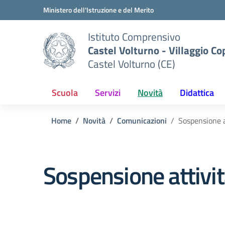
Vai ai contenuti
Vai al menu di navigazione
Vai al footer
Ministero dell'Istruzione e del Merito
Istituto Comprensivo
Castel Volturno - Villaggio Co
Castel Volturno (CE)
Scuola
Servizi
Novità
Didattica
Home
Novità
Comunicazioni
Sospensione a
Sospensione attivit