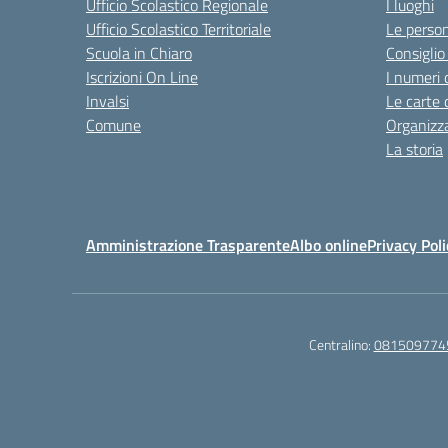
Ufficio Scolastico Regionale
I luoghi
Ufficio Scolastico Territoriale
Le perso
Scuola in Chiaro
Consiglio 
Iscrizioni On Line
I numeri 
Invalsi
Le carte 
Comune
Organizz
La storia
Amministrazione Trasparente
Albo online
Privacy Poli
Centralino:
081509774