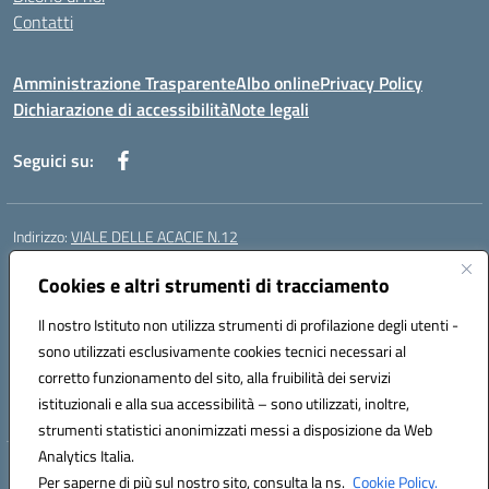
Contatti
Amministrazione Trasparente
Albo online
Privacy Policy
Dichiarazione di accessibilità
Note legali
Seguici su:
Indirizzo:
VIALE DELLE ACACIE N.12
Centralino:
0815097745
Email:
ceic87900q@istruzione.it
Posta elettronica certificata (PEC):
Cookies e altri strumenti di tracciamento
ceic87900q@pec.istruzione.it
Codice fiscale: 93082010617
Il nostro Istituto non utilizza strumenti di profilazione degli utenti -
Codice meccanografico:
CEIC87900Q
sono utilizzati esclusivamente cookies tecnici necessari al
Codice Indice delle Pubbliche Amministrazioni (IPA): istsc_ceic87900q
corretto funzionamento del sito, alla fruibilità dei servizi
Codice unico di fatturazione (CUF): UF44ZQ
istituzionali e alla sua accessibilità – sono utilizzati, inoltre,
strumenti statistici anonimizzati messi a disposizione da Web
Analytics Italia.
Hosting & Powered by 3D Solution S.r.l.
Per saperne di più sul nostro sito, consulta la ns.
Cookie Policy.