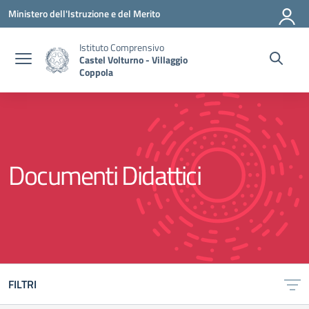
Vai ai contenuti
Vai al menu di navigazione
Vai al footer
Ministero dell'Istruzione e del Merito
Istituto Comprensivo
Castel Volturno - Villaggio
Coppola
Documenti Didattici
FILTRI