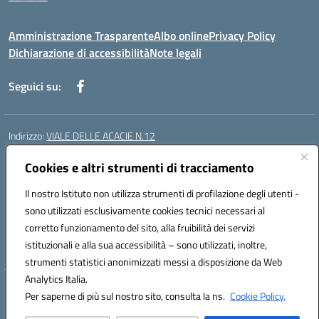
Amministrazione Trasparente
Albo online
Privacy Policy
Dichiarazione di accessibilità
Note legali
Seguici su:
Indirizzo:
VIALE DELLE ACACIE N.12
Centralino:
0815097745
Email:
ceic87900q@istruzione.it
Posta elettronica certificata (PEC):
Cookies e altri strumenti di tracciamento
ceic87900q@pec.istruzione.it
Codice fiscale: 93082010617
Il nostro Istituto non utilizza strumenti di profilazione degli utenti -
Codice meccanografico:
CEIC87900Q
sono utilizzati esclusivamente cookies tecnici necessari al
Codice Indice delle Pubbliche Amministrazioni (IPA): istsc_ceic87900q
corretto funzionamento del sito, alla fruibilità dei servizi
Codice unico di fatturazione (CUF): UF44ZQ
istituzionali e alla sua accessibilità – sono utilizzati, inoltre,
strumenti statistici anonimizzati messi a disposizione da Web
Analytics Italia.
Hosting & Powered by 3D Solution S.r.l.
Per saperne di più sul nostro sito, consulta la ns.
Cookie Policy.
Concept & Design by Designers Italia