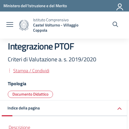
Vai ai contenuti
Vai al menu di navigazione
Vai al footer
Ministero dell'Istruzione e del Merito
Istituto Comprensivo
Castel Volturno - Villaggio
Coppola
Integrazione PTOF
Criteri di Valutazione a. s. 2019/2020
Stampa / Condividi
Tipologia
Documento Didattico
Indice della pagina
Descrizione