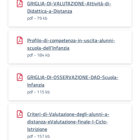
GRIGLIA-DI-VALUTAZIONE-Attività-di-
Didattica-a-Distanza
pdf - 79 kb
Profilo-di-competenza-in-uscita-alunni-
scuola-dell’Infanzia
pdf - 184 kb
GRIGLIA-DI-OSSERVAZIONE-DAD-Scuola-
Infanzia
pdf - 115 kb
Criteri-di-Valutazione-degli-alunni-a-
distanza-eValutazione-finale-I-Ciclo-
Istrizione
pdf - 157 kb