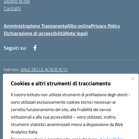
Dicono di noi
Contatti
Amministrazione Trasparente
Albo online
Privacy Policy
Dichiarazione di accessibilità
Note legali
Seguici su:
Indirizzo:
VIALE DELLE ACACIE N.12
Centralino:
0815097745
Email:
ceic87900q@istruzione.it
Posta elettronica certificata (PEC):
Cookies e altri strumenti di tracciamento
ceic87900q@pec.istruzione.it
Codice fiscale: 93082010617
Il nostro Istituto non utilizza strumenti di profilazione degli utenti -
Codice meccanografico:
CEIC87900Q
sono utilizzati esclusivamente cookies tecnici necessari al
Codice Indice delle Pubbliche Amministrazioni (IPA): istsc_ceic87900q
corretto funzionamento del sito, alla fruibilità dei servizi
Codice unico di fatturazione (CUF): UF44ZQ
istituzionali e alla sua accessibilità – sono utilizzati, inoltre,
strumenti statistici anonimizzati messi a disposizione da Web
Analytics Italia.
Hosting & Powered by 3D Solution S.r.l.