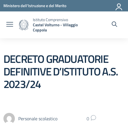
Vai ai contenuti
Vai al menu di navigazione
Vai al footer
Ministero dell'Istruzione e del Merito
Istituto Comprensivo
Castel Volturno - Villaggio
Coppola
DECRETO GRADUATORIE
DEFINITIVE D’ISTITUTO A.S.
2023/24
Personale scolastico
0