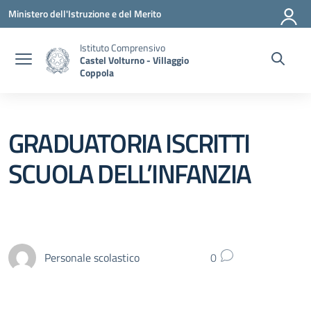
Vai ai contenuti
Vai al menu di navigazione
Vai al footer
Ministero dell'Istruzione e del Merito
Istituto Comprensivo
Castel Volturno - Villaggio
Coppola
GRADUATORIA ISCRITTI
SCUOLA DELL’INFANZIA
Personale scolastico
0