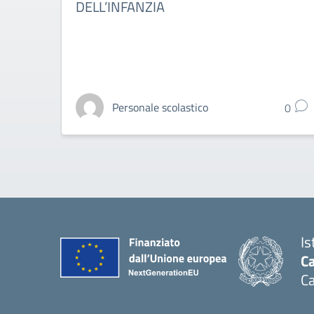
DELL’INFANZIA
Personale scolastico
0
Is
Ca
Ca
— 