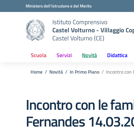
Vai ai contenuti
Vai al menu di navigazione
Vai al footer
Ministero dell'Istruzione e del Merito
Istituto Comprensivo
Castel Volturno - Villaggio Co
Castel Volturno (CE)
Scuola
Servizi
Novità
Didattica
Home
Novità
In Primo Piano
Incontro con 
Incontro con le fami
Fernandes 14.03.2