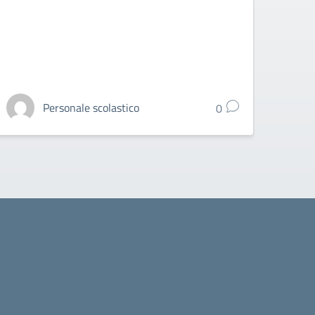
D’IS
Personale scolastico
0