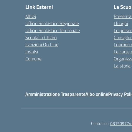
Link Esterni
La Scuo
MIUR
Presenta
Ufficio Scolastico Regionale
I luoghi
Ufficio Scolastico Territoriale
Le perso
Scuola in Chiaro
Consiglio 
Iscrizioni On Line
I numeri 
Invalsi
Le carte 
Comune
Organizz
La storia
Amministrazione Trasparente
Albo online
Privacy Poli
Centralino:
081509774