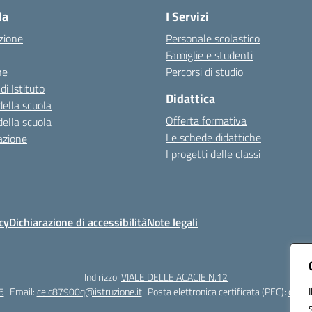
la
I Servizi
zione
Personale scolastico
Famiglie e studenti
ne
Percorsi di studio
di Istituto
Didattica
della scuola
Offerta formativa
della scuola
Le schede didattiche
azione
I progetti delle classi
cy
Dichiarazione di accessibilità
Note legali
Indirizzo:
VIALE DELLE ACACIE N.12
5
Email:
ceic87900q@istruzione.it
Posta elettronica certificata (PEC):
ceic8