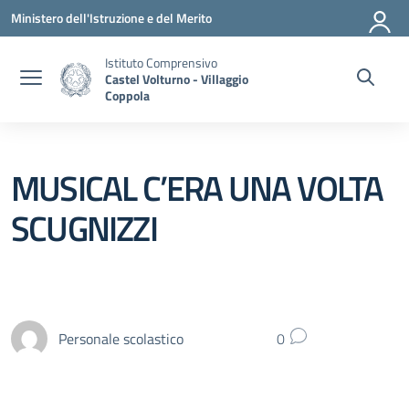
Vai ai contenuti
Vai al menu di navigazione
Vai al footer
Ministero dell'Istruzione e del Merito
Istituto Comprensivo
Castel Volturno - Villaggio
Coppola
MUSICAL C’ERA UNA VOLTA
SCUGNIZZI
Personale scolastico
0