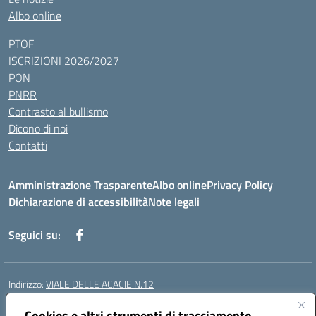
Albo online
PTOF
ISCRIZIONI 2026/2027
PON
PNRR
Contrasto al bullismo
Dicono di noi
Contatti
Amministrazione Trasparente
Albo online
Privacy Policy
Dichiarazione di accessibilità
Note legali
Seguici su:
Indirizzo:
VIALE DELLE ACACIE N.12
Centralino:
0815097745
Email:
ceic87900q@istruzione.it
Posta elettronica certificata (PEC):
Cookies e altri strumenti di tracciamento
ceic87900q@pec.istruzione.it