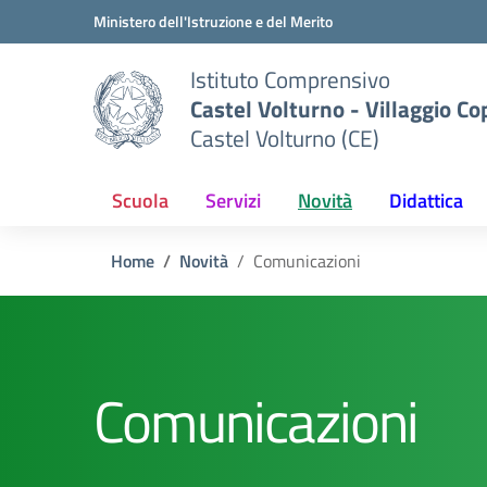
Vai ai contenuti
Vai al menu di navigazione
Vai al footer
Ministero dell'Istruzione e del Merito
Istituto Comprensivo
Castel Volturno - Villaggio Co
Castel Volturno (CE)
Scuola
Servizi
Novità
Didattica
Home
Novità
Comunicazioni
Comunicazioni