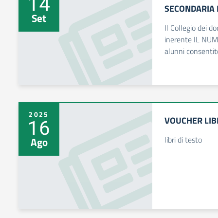
14
SECONDARIA D
Set
Il Collegio dei d
inerente IL NU
alunni consentito
2025
VOUCHER LIBR
16
libri di testo
Ago