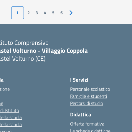
1
2
3
4
5
6
Pagina successiva
tituto Comprensivo
stel Volturno - Villaggio Coppola
stel Volturno (CE)
Visita la pagina iniziale della scuola
la
I Servizi
zione
Personale scolastico
Famiglie e studenti
ne
Percorsi di studio
di Istituto
Didattica
della scuola
Offerta formativa
della scuola
Le schede didattiche
azione