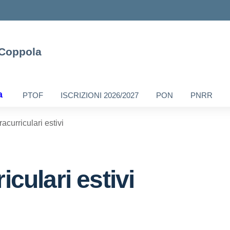
o Coppola
a
PTOF
ISCRIZIONI 2026/2027
PON
PNRR
racurriculari estivi
iculari estivi