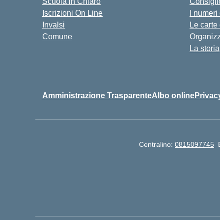
Scuola in Chiaro
Consiglio
Iscrizioni On Line
I numeri
Invalsi
Le carte
Comune
Organiz
La storia
Amministrazione Trasparente
Albo online
Privac
Centralino:
0815097745