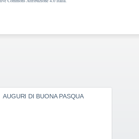
eative Commons Attribuzione 4.0 Italia.
AUGURI DI BUONA PASQUA
DEC
DEF
202