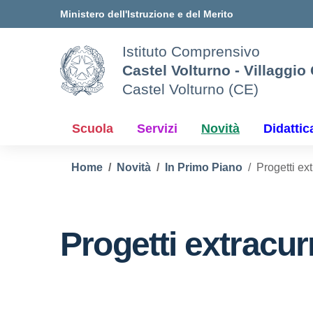
Vai ai contenuti
Vai al menu di navigazione
Vai al footer
Ministero dell'Istruzione e del Merito
Istituto Comprensivo
Castel Volturno - Villaggi
Castel Volturno (CE)
Scuola
Servizi
Novità
Didattic
Home
Novità
In Primo Piano
Progetti ext
Progetti extracurr