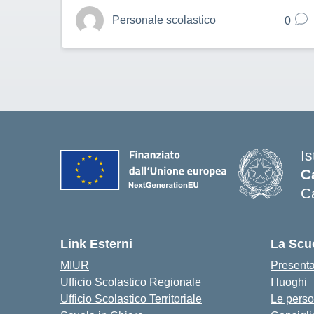
Personale scolastico
0
I
C
C
— 
Link Esterni
La Scu
MIUR
Present
Ufficio Scolastico Regionale
I luoghi
Ufficio Scolastico Territoriale
Le pers