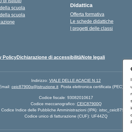
 di Istituto
Didattica
 della scuola
Offerta formativa
 della scuola
Le schede didattiche
zazione
I progetti delle classi
y Policy
Dichiarazione di accessibilità
Note legali
Indirizzo:
VIALE DELLE ACACIE N.12
Email:
ceic87900q@istruzione.it
Posta elettronica certificata (PEC):
cei
Codice fiscale: 93082010617
Codice meccanografico:
CEIC87900Q
Codice Indice delle Pubbliche Amministrazioni (IPA): istsc_ceic87900q
Codice unico di fatturazione (CUF): UF44ZQ