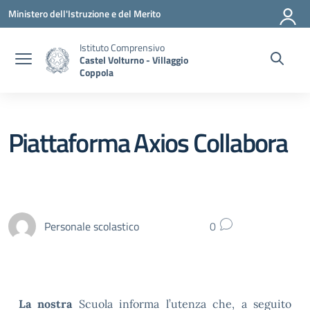
Vai ai contenuti
Vai al menu di navigazione
Vai al footer
Ministero dell'Istruzione e del Merito
Istituto Comprensivo
Castel Volturno - Villaggio
Coppola
Piattaforma Axios Collabora
Personale scolastico
0
La nostra
Scuola informa l’utenza che, a seguito