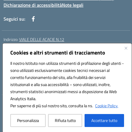
Dichiarazione di accessibilità
Note legali
Seguici su:
Indirizzo:
VIALE DELLE ACACIE N.12
Centralino:
0815097745
Email:
ceic87900q@istruzione.it
Posta elettronica certificata (PEC):
Cookies e altri strumenti di tracciamento
ceic87900q@pec.istruzione.it
Codice fiscale: 93082010617
Il nostro Istituto non utilizza strumenti di profilazione degli utenti -
Codice meccanografico:
CEIC87900Q
sono utilizzati esclusivamente cookies tecnici necessari al
Codice Indice delle Pubbliche Amministrazioni (IPA): istsc_ceic87900q
corretto funzionamento del sito, alla fruibilità dei servizi
Codice unico di fatturazione (CUF): UF44ZQ
istituzionali e alla sua accessibilità – sono utilizzati, inoltre,
strumenti statistici anonimizzati messi a disposizione da Web
Analytics Italia.
Hosting & Powered by 3D Solution S.r.l.
Per saperne di più sul nostro sito, consulta la ns.
Cookie Policy.
Concept & Design by Designers Italia
Personalizza
Rifiuta tutto
Accettare tutto