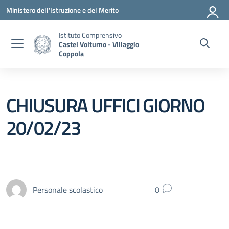
Vai ai contenuti
Vai al menu di navigazione
Vai al footer
Ministero dell'Istruzione e del Merito
Istituto Comprensivo
Castel Volturno - Villaggio
Coppola
CHIUSURA UFFICI GIORNO
20/02/23
Personale scolastico
0