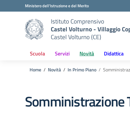
Vai ai contenuti
Vai al menu di navigazione
Vai al footer
Ministero dell'Istruzione e del Merito
Istituto Comprensivo
Castel Volturno - Villaggio Co
Castel Volturno (CE)
Scuola
Servizi
Novità
Didattica
Home
Novità
In Primo Piano
Somministraz
Somministrazione 