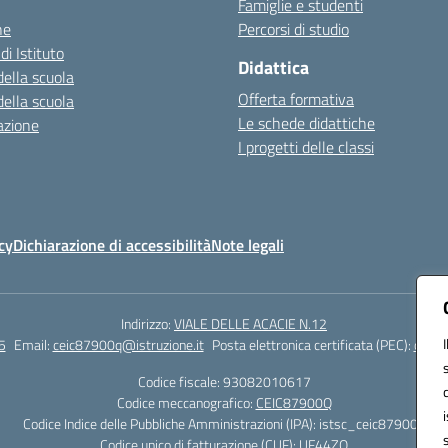
Famiglie e studenti
ne
Percorsi di studio
di Istituto
Didattica
della scuola
Offerta formativa
della scuola
Le schede didattiche
azione
I progetti delle classi
cy
Dichiarazione di accessibilità
Note legali
Indirizzo:
VIALE DELLE ACACIE N.12
5
Email:
ceic87900q@istruzione.it
Posta elettronica certificata (PEC):
ceic8
Codice fiscale: 93082010617
Codice meccanografico:
CEIC87900Q
Codice Indice delle Pubbliche Amministrazioni (IPA): istsc_ceic87900q
Codice unico di fatturazione (CUF): UF44ZQ