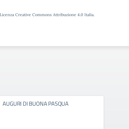
o Licenza Creative Commons Attribuzione 4.0 Italia.
AUGURI DI BUONA PASQUA
DEC
D’IS