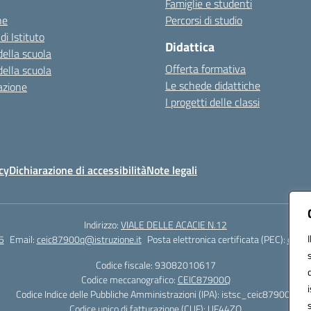
Famiglie e studenti
ne
Percorsi di studio
di Istituto
Didattica
della scuola
Offerta formativa
della scuola
Le schede didattiche
azione
I progetti delle classi
cy
Dichiarazione di accessibilità
Note legali
Indirizzo:
VIALE DELLE ACACIE N.12
5
Email:
ceic87900q@istruzione.it
Posta elettronica certificata (PEC):
ceic8
Codice fiscale: 93082010617
Codice meccanografico:
CEIC87900Q
Codice Indice delle Pubbliche Amministrazioni (IPA): istsc_ceic87900q
Codice unico di fatturazione (CUF): UF44ZQ