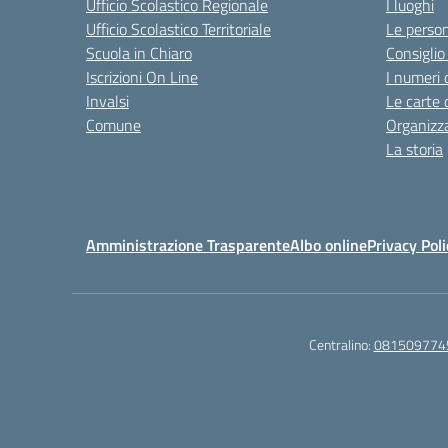
Ufficio Scolastico Regionale
I luoghi
Ufficio Scolastico Territoriale
Le perso
Scuola in Chiaro
Consiglio 
Iscrizioni On Line
I numeri 
Invalsi
Le carte 
Comune
Organizz
La storia
Amministrazione Trasparente
Albo online
Privacy Poli
Centralino:
081509774