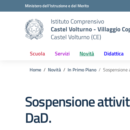
Vai ai contenuti
Vai al menu di navigazione
Vai al footer
Ministero dell'Istruzione e del Merito
Istituto Comprensivo
Castel Volturno - Villaggio Co
Castel Volturno (CE)
Scuola
Servizi
Novità
Didattica
Home
Novità
In Primo Piano
Sospensione a
Sospensione attivit
DaD.