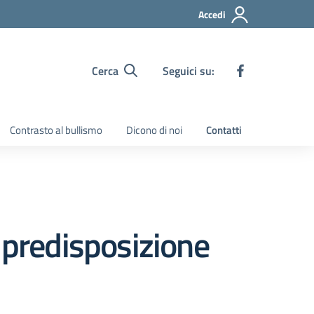
Accedi
Cerca
Seguici su:
Contrasto al bullismo
Dicono di noi
Contatti
 predisposizione